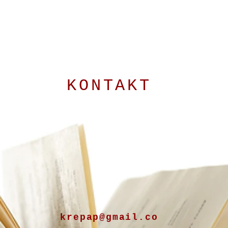
KONTAKT
Ich freue
mich, von
Ihnen zu höre
krepap@gmail.co