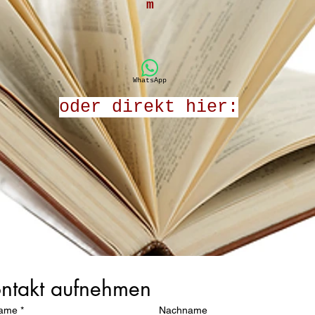
m
Gerne auch per
WhatsApp
oder direkt hier:
ntakt aufnehmen
name
*
Nachname