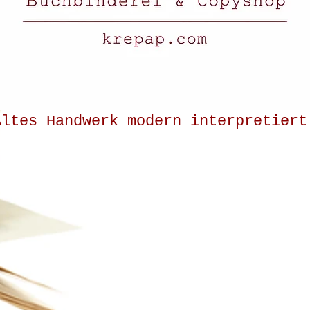
Altes Handwerk modern interpretiert
Marco Pfeiffer
Boelckestr.35
76829 Landau Pfalz
Tel: 06341/9874611
Mob: 01707550171
Mail:
krepap@gmail.com