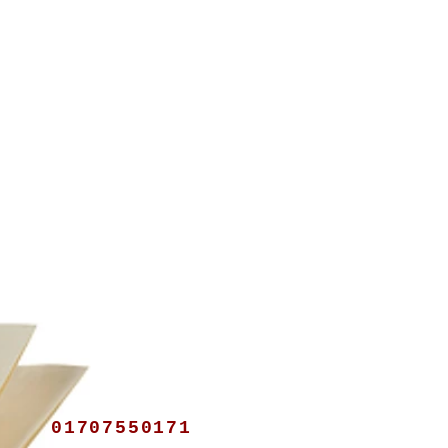
n
01707550171