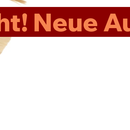
Keine Öffnungszeiten
t! Neue Au
AN WERKTAGEN TERMINE NACH VEREINBARUNG!
AN SONN- UND FEIERTAGEN NUR ÜBER DEN
24/7 - SHOP!