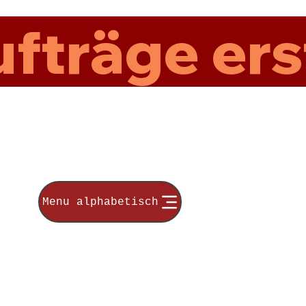
fträge ers
Menu alphabetisch